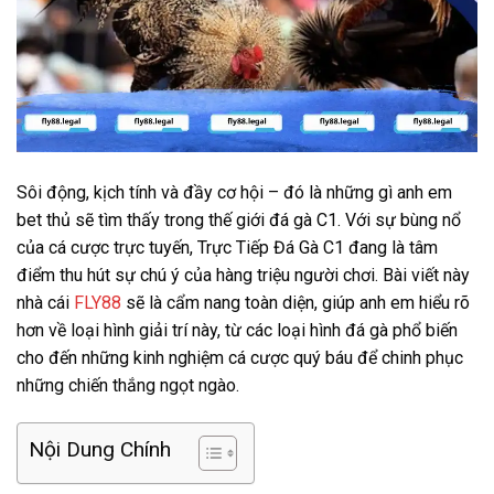
Sôi động, kịch tính và đầy cơ hội – đó là những gì anh em
bet thủ sẽ tìm thấy trong thế giới đá gà C1. Với sự bùng nổ
của cá cược trực tuyến, Trực Tiếp Đá Gà C1 đang là tâm
điểm thu hút sự chú ý của hàng triệu người chơi. Bài viết này
nhà cái
FLY88
sẽ là cẩm nang toàn diện, giúp anh em hiểu rõ
hơn về loại hình giải trí này, từ các loại hình đá gà phổ biến
cho đến những kinh nghiệm cá cược quý báu để chinh phục
những chiến thắng ngọt ngào.
Nội Dung Chính