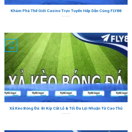
Khám Phá Thế Giới Casino Trực Tuyến Hấp Dẫn Cùng FLY88
17
Th9
Xả Kèo Bóng Đá: Bí Kíp Cắt Lỗ & Tối Đa Lợi Nhuận Từ Cao Thủ