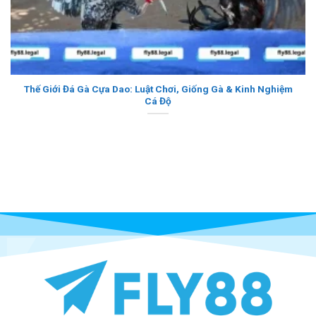
Thế Giới Đá Gà Cựa Dao: Luật Chơi, Giống Gà & Kinh Nghiệm
Cá Độ