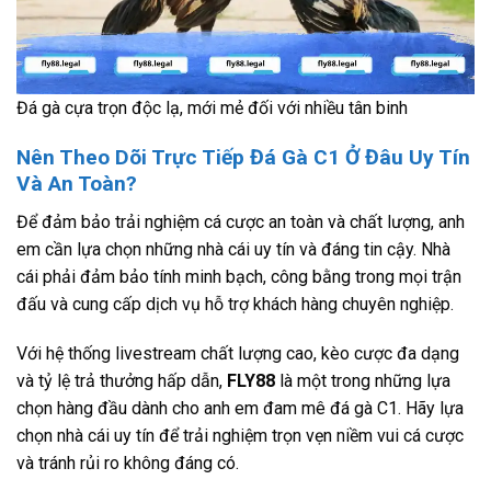
Đá gà cựa trọn độc lạ, mới mẻ đối với nhiều tân binh
Nên Theo Dõi Trực Tiếp Đá Gà C1 Ở Đâu Uy Tín
Và An Toàn?
Để đảm bảo trải nghiệm cá cược an toàn và chất lượng, anh
em cần lựa chọn những nhà cái uy tín và đáng tin cậy. Nhà
cái phải đảm bảo tính minh bạch, công bằng trong mọi trận
đấu và cung cấp dịch vụ hỗ trợ khách hàng chuyên nghiệp.
Với hệ thống livestream chất lượng cao, kèo cược đa dạng
và tỷ lệ trả thưởng hấp dẫn,
FLY88
là một trong những lựa
chọn hàng đầu dành cho anh em đam mê đá gà C1. Hãy lựa
chọn nhà cái uy tín để trải nghiệm trọn vẹn niềm vui cá cược
và tránh rủi ro không đáng có.