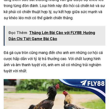
trong từng đòn đánh. Loại hình này đòi hỏi cả chiến kê và sư
kê phải có chiến thuật hợp lý, sự kết hợp giữa sức mạnh và
sự khéo léo mới có thể giành chiến thắng.
Đọc Thêm
Thắng Lớn Bài Cào với FLY88: Hướng
Dẫn Chi Tiết Game Bài Cào
Đá gà cựa tròn cũng mang đến cho anh em những cơ hội cá
cược hấp dẫn với tỷ lệ trả thưởng cao. Với chất lượng hình
ảnh và âm thanh tuyệt vời, anh em sẽ có những trải nghiệm
tuyệt vời nhất.