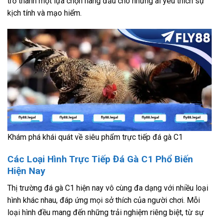
trở thành một lựa chọn hàng đầu cho những ai yêu thích sự
kịch tính và mạo hiểm.
Khám phá khái quát về siêu phẩm trực tiếp đá gà C1
Các Loại Hình Trực Tiếp Đá Gà C1 Phổ Biến
Hiện Nay
Thị trường đá gà C1 hiện nay vô cùng đa dạng với nhiều loại
hình khác nhau, đáp ứng mọi sở thích của người chơi. Mỗi
loại hình đều mang đến những trải nghiệm riêng biệt, từ sự