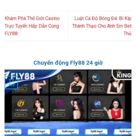
Khám Phá Thế Giới Casino
Luật Cá Độ Bóng Đá: Bí Kíp
Trực Tuyến Hấp Dẫn Cùng
Thành Thạo Cho Anh Em Bet
FLY88
Thủ
Chuyển động Fly88 24 giờ
17
Th9