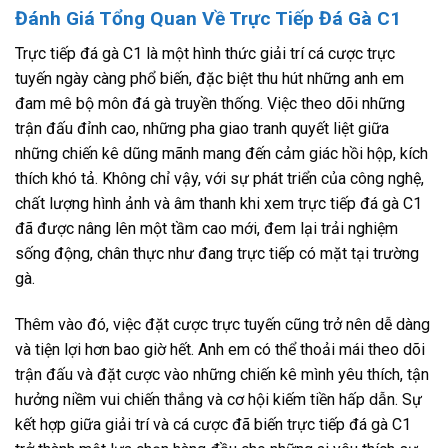
Đánh Giá Tổng Quan Về Trực Tiếp Đá Gà C1
Trực tiếp đá gà C1 là một hình thức giải trí cá cược trực
tuyến ngày càng phổ biến, đặc biệt thu hút những anh em
đam mê bộ môn đá gà truyền thống. Việc theo dõi những
trận đấu đỉnh cao, những pha giao tranh quyết liệt giữa
những chiến kê dũng mãnh mang đến cảm giác hồi hộp, kích
thích khó tả. Không chỉ vậy, với sự phát triển của công nghệ,
chất lượng hình ảnh và âm thanh khi xem trực tiếp đá gà C1
đã được nâng lên một tầm cao mới, đem lại trải nghiệm
sống động, chân thực như đang trực tiếp có mặt tại trường
gà.
Thêm vào đó, việc đặt cược trực tuyến cũng trở nên dễ dàng
và tiện lợi hơn bao giờ hết. Anh em có thể thoải mái theo dõi
trận đấu và đặt cược vào những chiến kê mình yêu thích, tận
hưởng niềm vui chiến thắng và cơ hội kiếm tiền hấp dẫn. Sự
kết hợp giữa giải trí và cá cược đã biến trực tiếp đá gà C1