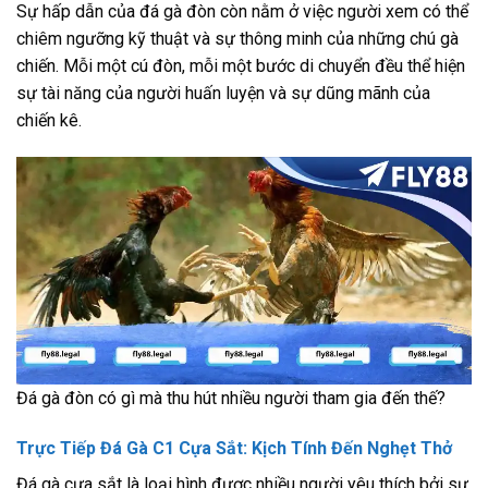
Sự hấp dẫn của đá gà đòn còn nằm ở việc người xem có thể
chiêm ngưỡng kỹ thuật và sự thông minh của những chú gà
chiến. Mỗi một cú đòn, mỗi một bước di chuyển đều thể hiện
sự tài năng của người huấn luyện và sự dũng mãnh của
chiến kê.
Đá gà đòn có gì mà thu hút nhiều người tham gia đến thế?
Trực Tiếp Đá Gà C1 Cựa Sắt: Kịch Tính Đến Nghẹt Thở
Đá gà cựa sắt là loại hình được nhiều người yêu thích bởi sự