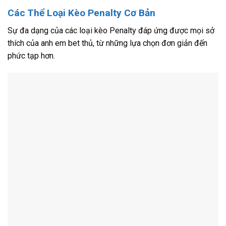
Các Thể Loại Kèo Penalty Cơ Bản
Sự đa dạng của các loại kèo Penalty đáp ứng được mọi sở
thích của anh em bet thủ, từ những lựa chọn đơn giản đến
phức tạp hơn.