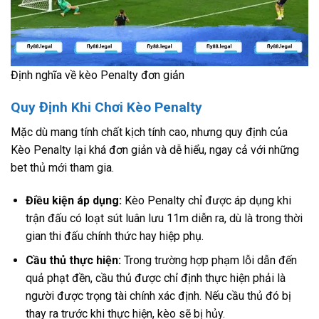
Định nghĩa về kèo Penalty đơn giản
Quy Định Khi Chơi Kèo Penalty
Mặc dù mang tính chất kịch tính cao, nhưng quy định của
Kèo Penalty lại khá đơn giản và dễ hiểu, ngay cả với những
bet thủ mới tham gia.
Điều kiện áp dụng:
Kèo Penalty chỉ được áp dụng khi
trận đấu có loạt sút luân lưu 11m diễn ra, dù là trong thời
gian thi đấu chính thức hay hiệp phụ.
Cầu thủ thực hiện:
Trong trường hợp phạm lỗi dẫn đến
quả phạt đền, cầu thủ được chỉ định thực hiện phải là
người được trọng tài chính xác định. Nếu cầu thủ đó bị
thay ra trước khi thực hiện, kèo sẽ bị hủy.