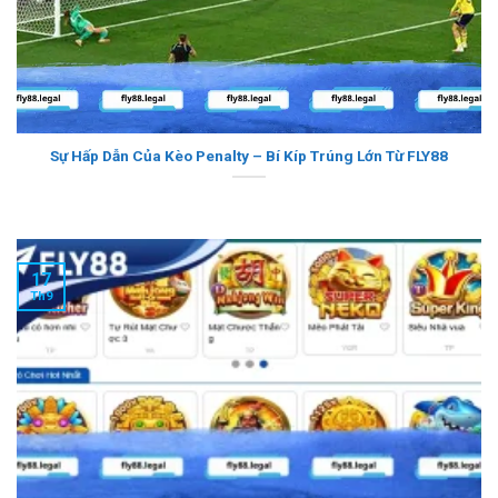
Sự Hấp Dẫn Của Kèo Penalty – Bí Kíp Trúng Lớn Từ FLY88
17
Th9