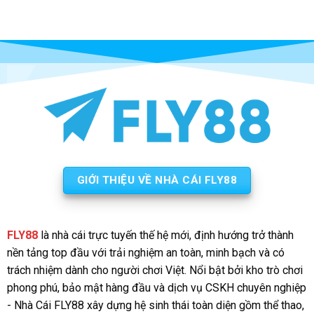
GIỚI THIỆU VỀ NHÀ CÁI FLY88
FLY88
là nhà cái trực tuyến thế hệ mới, định hướng trở thành
nền tảng top đầu với trải nghiệm an toàn, minh bạch và có
trách nhiệm dành cho người chơi Việt. Nổi bật bởi kho trò chơi
phong phú, bảo mật hàng đầu và dịch vụ CSKH chuyên nghiệp
- Nhà Cái FLY88 xây dựng hệ sinh thái toàn diện gồm thể thao,