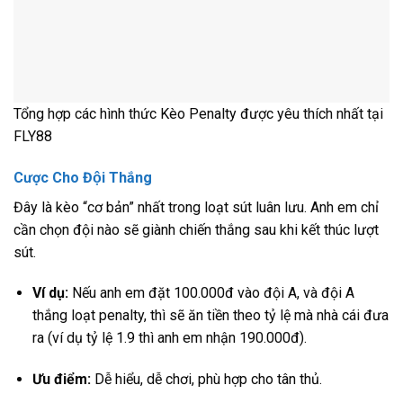
Tổng hợp các hình thức Kèo Penalty được yêu thích nhất tại
FLY88
Cược Cho Đội Thắng
Đây là kèo “cơ bản” nhất trong loạt sút luân lưu. Anh em chỉ
cần chọn đội nào sẽ giành chiến thắng sau khi kết thúc lượt
sút.
Ví dụ:
Nếu anh em đặt 100.000đ vào đội A, và đội A
thắng loạt penalty, thì sẽ ăn tiền theo tỷ lệ mà nhà cái đưa
ra (ví dụ tỷ lệ 1.9 thì anh em nhận 190.000đ).
Ưu điểm:
Dễ hiểu, dễ chơi, phù hợp cho tân thủ.