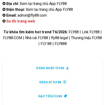
✪ Địa chỉ
: Xem tại trang chủ App FLY88
✪ Điện thoại:
Xem tại trang chủ App FLY88
✪ Email:
admin@fly88.com
✪
Sơ đồ trang web
Từ khóa tìm kiếm hot trend T6/2026:
FLY88 | Link FLY88 |
FLY88.COM | Nhà cái FLY88 | fly88.legal | Thương hiệu FLY88
| FLY 88 | FLY888
ĐĂNG NHẬP FLY88
ĐĂNG KÍ FLY88
NẠP TIỀN FLY88