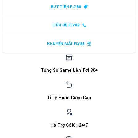
RÚT TIỀN FLY88
LIÊN HỆ FLY88
KHUYẾN MÃI FLY88
Tổng Số Game Lên Tới 80+
Tỉ Lệ Hoàn Cược Cao
Hỗ Trợ CSKH 24/7