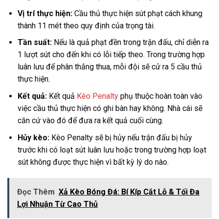
Vị trí thực hiện:
Cầu thủ thực hiện sút phạt cách khung
thành 11 mét theo quy định của trọng tài.
Tần suất:
Nếu là quả phạt đền trong trận đấu, chỉ diễn ra
1 lượt sút cho đến khi có lỗi tiếp theo. Trong trường hợp
luân lưu để phân thắng thua, mỗi đội sẽ cử ra 5 cầu thủ
thực hiện.
Kết quả:
Kết quả
Kèo Penalty
phụ thuộc hoàn toàn vào
việc cầu thủ thực hiện có ghi bàn hay không. Nhà cái sẽ
căn cứ vào đó để đưa ra kết quả cuối cùng.
Hủy kèo:
Kèo Penalty sẽ bị hủy nếu trận đấu bị hủy
trước khi có loạt sút luân lưu hoặc trong trường hợp loạt
sút không được thực hiện vì bất kỳ lý do nào.
Đọc Thêm
Xả Kèo Bóng Đá: Bí Kíp Cắt Lỗ & Tối Đa
Lợi Nhuận Từ Cao Thủ