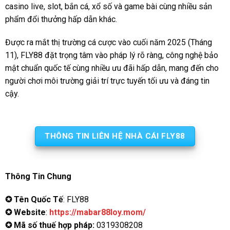
casino live, slot, bắn cá, xổ số và game bài cùng nhiều sản
phẩm đổi thưởng hấp dẫn khác.
Được ra mắt thị trường cá cược vào cuối năm 2025 (Tháng
11), FLY88 đặt trọng tâm vào pháp lý rõ ràng, công nghệ bảo
mật chuẩn quốc tế cùng nhiều ưu đãi hấp dẫn, mang đến cho
người chơi môi trường giải trí trực tuyến tối ưu và đáng tin
cậy.
THÔNG TIN LIÊN HỆ NHÀ CÁI FLY88
Thông Tin Chung
✪ Tên Quốc Tế
: FLY88
✪ Website
:
https://mabar88loy.mom/
✪ Mã số thuế hợp pháp:
0319308208