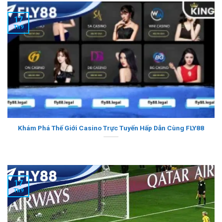
17
Th9
Khám Phá Thế Giới Casino Trực Tuyến Hấp Dẫn Cùng FLY88
17
Th9