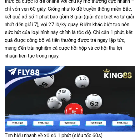
thức cá cược lô đề online với chu kỳ mở thưởng cực nhanh –
chỉ vỏn vẹn 60 giây. Giống như lô đề truyền thống miền Bắc,
kết quả xổ số 1 phút bao gồm 8 giải (giải đặc biệt và từ giải
nhất đến giải 7), với 27 lô/kỳ quay. Điểm khác biệt tạo nên
sức hút của loại hình này chính là tốc độ. Chỉ cần 1 phút, kết
quả được công bố và tiền thưởng được trả ngay lập tức,
mang đến trải nghiệm cá cược hồi hộp và cơ hội thu lợi
nhuận liên tục trong ngày.
Tìm hiểu nhanh về xổ số 1 phút (siêu tốc 60s)