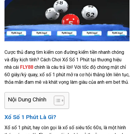
Cược thủ đang tìm kiếm con đường kiếm tiền nhanh chóng
và đầy kịch tính? Cách Chơi Xổ Số 1 Phút tại thương hiệu
nhà cái
FLY88
chính là câu trả lời! Với tốc độ chóng mặt chỉ
60 giây/kỳ quay, xổ số 1 phút mở ra cơ hội thắng lớn liên tục,
thỏa mãn đam mê và khát vọng làm giàu của anh em bet thủ.
Nội Dung Chính
Xổ Số 1 Phút Là Gì?
Xổ số 1 phút, hay còn gọi là xổ số siêu tốc 60s, là một hình