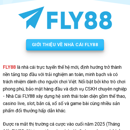
GIỚI THIỆU VỀ NHÀ CÁI FLY88
FLY88
là nhà cái trực tuyến thế hệ mới, định hướng trở thành
nền tảng top đầu với trải nghiệm an toàn, minh bạch và có
trách nhiệm dành cho người chơi Việt. Nổi bật bởi kho trò chơi
phong phú, bảo mật hàng đầu và dịch vụ CSKH chuyên nghiệp
- Nhà Cái FLY88 xây dựng hệ sinh thái toàn diện gồm thể thao,
casino live, slot, bắn cá, xổ số và game bài cùng nhiều sản
phẩm đổi thưởng hấp dẫn khác.
Được ra mắt thị trường cá cược vào cuối năm 2025 (Tháng