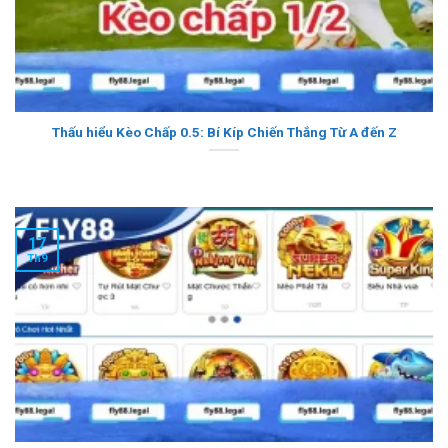
Thấu hiểu Kèo Chấp 0.5: Bí Kíp Chiến Thắng Từ A đến Z
17
Th9